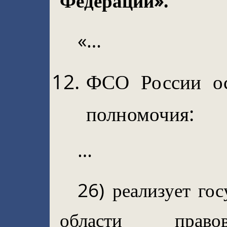
Федерации»:
«…
ФСО России ос
полномочия:
…
26) реализует го
области право