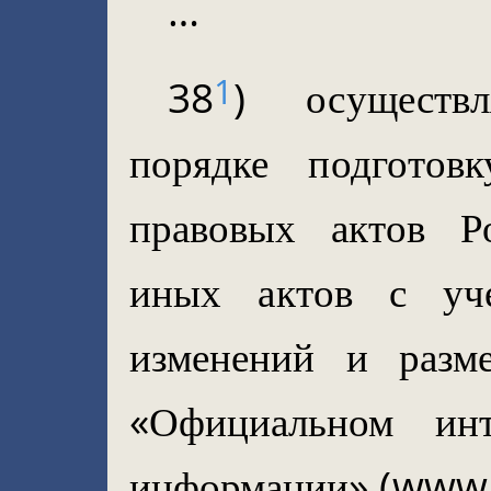
…
1
38
) осуществ
порядке подготов
правовых актов Р
иных актов с уч
изменений и разм
«Официальном инт
информации» (www.